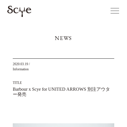
NEWS
2020.03.19
/
Information
TITLE
Barbour x Scye for UNITED ARROWS 別注アウタ
ー発売