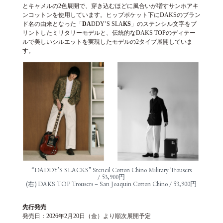
とキャメルの2色展開で、穿き込むほどに風合いが増すサンホアキ
ンコットンを使用しています。ヒップポケット下にDAKSのブラン
ド名の由来となった「
DA
DDY’S SLA
KS
」のステンシル文字をプ
リントしたミリタリーモデルと、伝統的なDAKS TOPのディテー
ルで美しいシルエットを実現したモデルの2タイプ展開していま
す。
“DADDY’S SLACKS” Stencil Cotton Chino Military Trousers
/ 53,900円
(右) DAKS TOP Trousers – San Joaquin Cotton Chino / 53,900円
先行発売
発売日：2026年2月20日（金）より順次展開予定