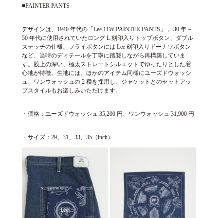
■PAINTER PANTS
デザインは、1940 年代の「Lee 11W PAINTER PANTS」 。30 年～
50 年代に使用されていたロング L 刻印入りトップボタン、ダブル
ステッチの仕様、フライボタンには Lee 刻印入りドーナツボタン
など、当時のディテールを丁寧に踏襲しながら再構築していま
す。股上の深い、極太ストレートシルエットでゆったりとした着
心地が特徴。生地には、ほかのアイテム同様にユーズドウォッシ
ュ、ワンウォッシュの 2 種を採用し、ジャケットとのセットアッ
プスタイルもお楽しみいただけます。
・価格：ユーズドウォッシュ 35,200 円、ワンウォッシュ 31,900 円
・サイズ：29、31、33、35（inch）