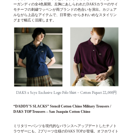
ーガンディの全4色展開。左胸にあしらわれたDAKSカラーのサイ
モチーフの刺繍ワッペンが両ブランドの色合いを演出。カジュア
ルながら上品なアイテムで、日常使いからきれいめなスタイリン
グまで幅広く活躍します。
DAKS x Scye Exclusive Logo Polo Shirt – Cotton Piquet 22,000円
“DADDY’S SLACKS” Stencil Cotton Chino Military Trousers /
DAKS TOP Trousers – San Joaquin Cotton Chino
ミリタリーパンツを現代的なバランスへアップデートしたチノト
ラウザーにも、2プリーツ仕様のDAKS TOPが登場。オフホワイト