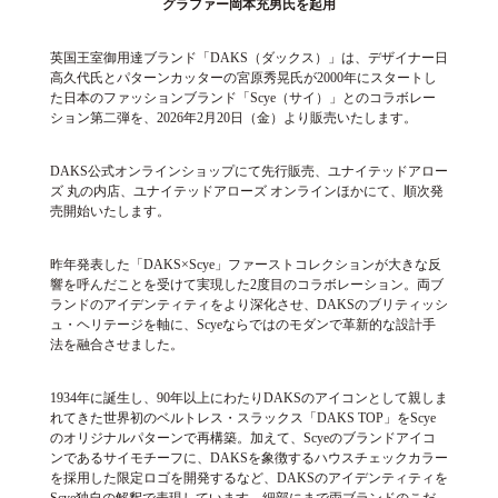
グラファー岡本充男氏を起用
英国王室御用達ブランド「DAKS（ダックス）」は、デザイナー日
高久代氏とパターンカッターの宮原秀晃氏が2000年にスタートし
た日本のファッションブランド「Scye（サイ）」とのコラボレー
ション第二弾を、2026年2月20日（金）より販売いたします。
DAKS公式オンラインショップにて先行販売、ユナイテッドアロー
ズ 丸の内店、ユナイテッドアローズ オンラインほかにて、順次発
売開始いたします。
昨年発表した「DAKS×Scye」ファーストコレクションが大きな反
響を呼んだことを受けて実現した2度目のコラボレーション。両ブ
ランドのアイデンティティをより深化させ、DAKSのブリティッシ
ュ・ヘリテージを軸に、Scyeならではのモダンで革新的な設計手
法を融合させました。
1934年に誕生し、90年以上にわたりDAKSのアイコンとして親しま
れてきた世界初のベルトレス・スラックス「DAKS TOP」をScye
のオリジナルパターンで再構築。加えて、Scyeのブランドアイコ
ンであるサイモチーフに、DAKSを象徴するハウスチェックカラー
を採用した限定ロゴを開発するなど、DAKSのアイデンティティを
Scye独自の解釈で表現しています。細部にまで両ブランドのこだ