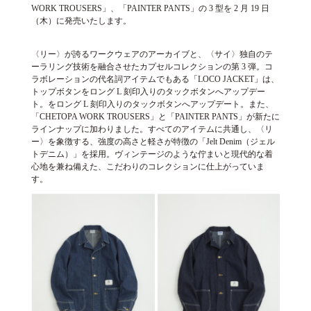
WORK TROUSERS」、「PAINTER PANTS」の 3 型を 2 月 19 日
（木）に発売いたします。
〈リー〉が誇るワークウェアのアーカイブと、〈サイ〉独自のテ
ーラリング技術を融合させたカプセルコレクションの第 3 弾。コ
ラボレーションの代名詞アイテムでもある「LOCO JACKET」は、
トップボタンをロング L 刻印入りのタックボタンへアップデー
ト。をロング L 刻印入りのタックボタンへアップデート。また、
「CHETOPA WORK TROUSERS」と「PAINTER PANTS」が新たに
ラインナップに加わりました。すべてのアイテムに共通し、〈リ
ー〉を象徴する、強度の高さと軽さが特徴の「Jelt Denim（ジェル
トデニム）」を採用。ヴィンテージのような佇まいと現代的な着
心地を兼ね備えた、こだわりのコレクションに仕上がっていま
す。