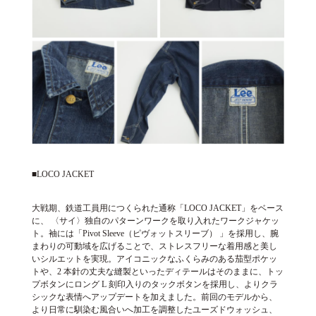
■LOCO JACKET
大戦期、鉄道工員用につくられた通称「LOCO JACKET」をベース
に、 〈サイ〉独自のパターンワークを取り入れたワークジャケッ
ト。袖には「Pivot Sleeve（ピヴォットスリーブ） 」を採用し、腕
まわりの可動域を広げることで、ストレスフリーな着用感と美し
いシルエットを実現。アイコニックなふくらみのある茄型ポケッ
トや、2 本針の丈夫な縫製といったディテールはそのままに、トッ
プボタンにロング L 刻印入りのタックボタンを採用し、よりクラ
シックな表情へアップデートを加えました。前回のモデルから、
より日常に馴染む風合いへ加工を調整したユーズドウォッシュ、