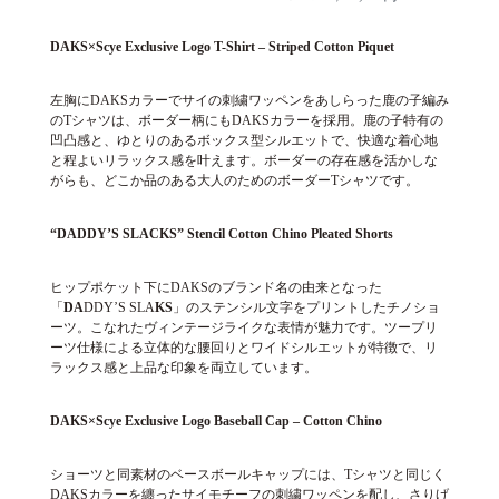
DAKS×Scye Exclusive Logo T-Shirt – Striped Cotton Piquet
左胸にDAKSカラーでサイの刺繍ワッペンをあしらった鹿の子編み
のTシャツは、ボーダー柄にもDAKSカラーを採用。鹿の子特有の
凹凸感と、ゆとりのあるボックス型シルエットで、快適な着心地
と程よいリラックス感を叶えます。ボーダーの存在感を活かしな
がらも、どこか品のある大人のためのボーダーTシャツです。
“DADDY’S SLACKS” Stencil Cotton Chino Pleated Shorts
ヒップポケット下にDAKSのブランド名の由来となった
「
DA
DDY’S SLA
KS
」のステンシル文字をプリントしたチノショ
ーツ。こなれたヴィンテージライクな表情が魅力です。ツープリ
ーツ仕様による立体的な腰回りとワイドシルエットが特徴で、リ
ラックス感と上品な印象を両立しています。
DAKS×Scye Exclusive Logo
Baseball Cap
– Cotton Chino
ショーツと同素材のベースボールキャップには、Tシャツと同じく
DAKSカラーを纏ったサイモチーフの刺繍ワッペンを配し、さりげ