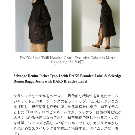
DAKS×Scye Twill Hooded Coat – Exclusive Colour in Micro
Polyester / 159,500円
Selvedge Denim Jacket Type-1 with DAKS Branded Label & Selvedge
Denim Baggy Jeans with DAKS Branded Label
クラシックなモデルをベースに、現代的な機能性を加えたデニム
ジャケットとバギージーンズのセットアップ。セルビッジデニム
を採用し、経年変化を存分に楽しめる本格派仕様で、両アイテム
ともに「DAKS」ロゴピスネーム付き。ジャケットは腕の可動域が
大きく広がる構造になっており、日常動作で感じられるストレス
を軽減。ジーンズは美しいバギーシルエットで、カジュアルから
きれいめなスタイリングまで幅広く活躍する、タイムレスな一着
です。