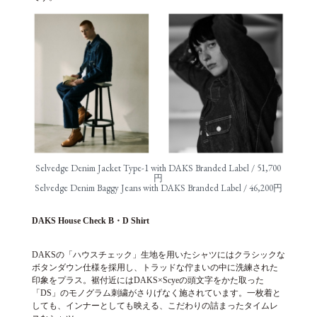
Selvedge Denim Jacket Type-1 with DAKS Branded Label / 51,700
円
Selvedge Denim Baggy Jeans with DAKS Branded Label / 46,200円
DAKS House Check B
・D Shirt
DAKSの「ハウスチェック」生地を用いたシャツにはクラシックな
ボタンダウン仕様を採用し、トラッドな佇まいの中に洗練された
印象をプラス。裾付近にはDAKS×Scyeの頭文字をかた取った
「DS」のモノグラム刺繍がさりげなく施されています。一枚着と
しても、インナーとしても映える、こだわりの詰まったタイムレ