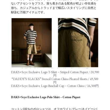
ないアクセントをプラス。落ち着きのある配色が程よい存在感を
放ち、カジュアルからトラッドまで幅広いスタイリングに自然と
馴染む万能アイテムです。
DAKS×Scye Exclusive Logo T-Shirt – Striped Cotton Piquet / 20,900
円
“DADDY’S SLACKS” Stencil Cotton Chino Pleated Shorts / 49,500
円
DAKS×Scye Exclusive Logo Baseball Cap – Cotton Chino / 16,500円
DAKS
×Scye Exclusive Logo Polo Shirt – Cotton Piquet
コットン100％のポロシャツは、オフホワイト/グレー/ネイビー/バ