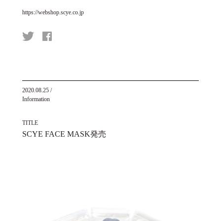
https://webshop.scye.co.jp
2020.08.25
/
Information
TITLE
SCYE FACE MASK発売