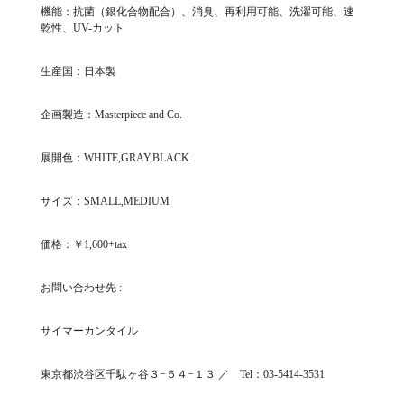
機能：抗菌（銀化合物配合）、消臭、再利用可能、洗濯可能、速
乾性、UV-カット
生産国：日本製
企画製造：Masterpiece and Co.
展開色：WHITE,GRAY,BLACK
サイズ：SMALL,MEDIUM
価格：￥1,600+tax
お問い合わせ先 :
サイマーカンタイル
東京都渋谷区千駄ヶ谷３−５４−１３ ／ Tel：03-5414-3531