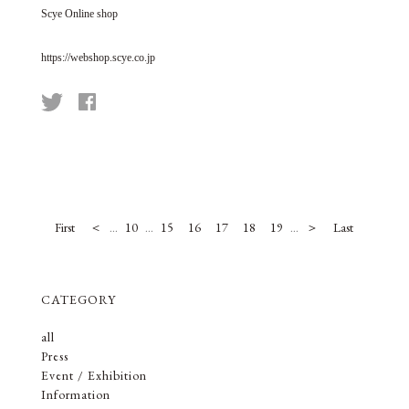
Scye Online shop
https://webshop.scye.co.jp
First
＜
10
15
16
17
18
19
＞
Last
...
...
...
CATEGORY
all
Press
Event / Exhibition
Information