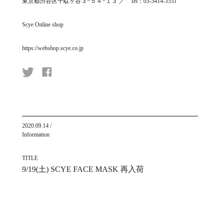
東京都渋谷区千駄ヶ谷３−５４−１３ ／ Tel：03-5414-3531
Scye Online shop
https://webshop.scye.co.jp
2020.09.14
/
Information
TITLE
9/19(土) SCYE FACE MASK 再入荷