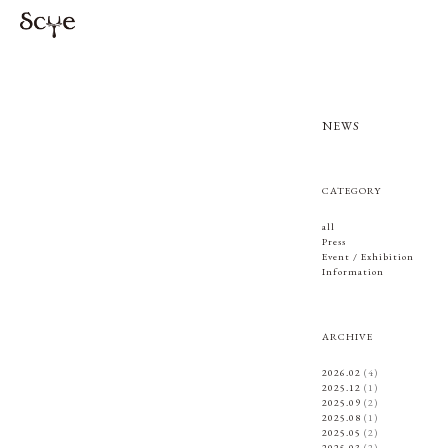
NEWS
CATEGORY
all
Press
Event / Exhibition
Information
ARCHIVE
2026.02
(4)
2025.12
(1)
2025.09
(2)
2025.08
(1)
2025.05
(2)
2025.03
(2)