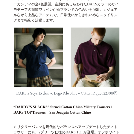
ーガンディの全4色展開。左胸にあしらわれたDAKSカラーのサイ
モチーフの刺繍ワッペンが両ブランドの色合いを演出。カジュア
ルながら上品なアイテムで、日常使いからきれいめなスタイリン
グまで幅広く活躍します。
DAKS x Scye Exclusive Logo Polo Shirt – Cotton Piquet 22,000円
“DADDY’S SLACKS” Stencil Cotton Chino Military Trousers /
DAKS TOP Trousers – San Joaquin Cotton Chino
ミリタリーパンツを現代的なバランスへアップデートしたチノト
ラウザーにも、2プリーツ仕様のDAKS TOPが登場。オフホワイト