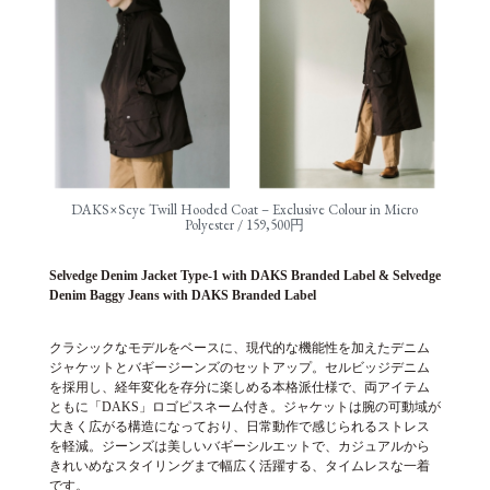
DAKS×Scye Twill Hooded Coat – Exclusive Colour in Micro
Polyester / 159,500円
Selvedge Denim Jacket Type-1 with DAKS Branded Label & Selvedge
Denim Baggy Jeans with DAKS Branded Label
クラシックなモデルをベースに、現代的な機能性を加えたデニム
ジャケットとバギージーンズのセットアップ。セルビッジデニム
を採用し、経年変化を存分に楽しめる本格派仕様で、両アイテム
ともに「DAKS」ロゴピスネーム付き。ジャケットは腕の可動域が
大きく広がる構造になっており、日常動作で感じられるストレス
を軽減。ジーンズは美しいバギーシルエットで、カジュアルから
きれいめなスタイリングまで幅広く活躍する、タイムレスな一着
です。