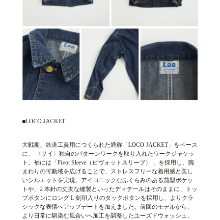
■LOCO JACKET
大戦期、鉄道工員用につくられた通称「LOCO JACKET」をベース
に、 〈サイ〉独自のパターンワークを取り入れたワークジャケッ
ト。袖には「Pivot Sleeve（ピヴォットスリーブ） 」を採用し、腕
まわりの可動域を広げることで、ストレスフリーな着用感と美し
いシルエットを実現。アイコニックなふくらみのある茄型ポケッ
トや、2 本針の丈夫な縫製といったディテールはそのままに、トッ
プボタンにロング L 刻印入りのタックボタンを採用し、よりクラ
シックな表情へアップデートを加えました。前回のモデルから、
より日常に馴染む風合いへ加工を調整したユーズドウォッシュ、