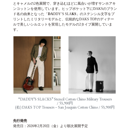
とキャメルの2色展開で、穿き込むほどに風合いが増すサンホアキ
ンコットンを使用しています。ヒップポケット下にDAKSのブラン
ド名の由来となった「
DA
DDY’S SLA
KS
」のステンシル文字をプ
リントしたミリタリーモデルと、伝統的なDAKS TOPのディテー
ルで美しいシルエットを実現したモデルの2タイプ展開していま
す。
“DADDY’S SLACKS” Stencil Cotton Chino Military Trousers
/ 53,900円
(右) DAKS TOP Trousers – San Joaquin Cotton Chino / 53,900円
先行発売
発売日：2026年2月20日（金）より順次展開予定