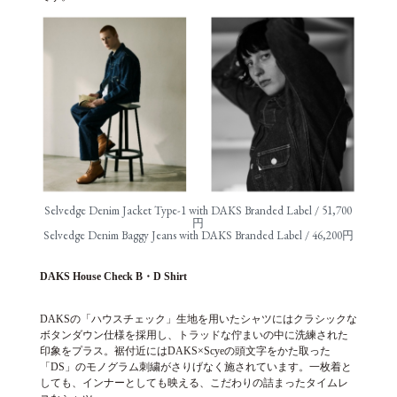
Selvedge Denim Jacket Type-1 with DAKS Branded Label / 51,700
円
Selvedge Denim Baggy Jeans with DAKS Branded Label / 46,200円
DAKS House Check B
・D Shirt
DAKSの「ハウスチェック」生地を用いたシャツにはクラシックな
ボタンダウン仕様を採用し、トラッドな佇まいの中に洗練された
印象をプラス。裾付近にはDAKS×Scyeの頭文字をかた取った
「DS」のモノグラム刺繍がさりげなく施されています。一枚着と
しても、インナーとしても映える、こだわりの詰まったタイムレ