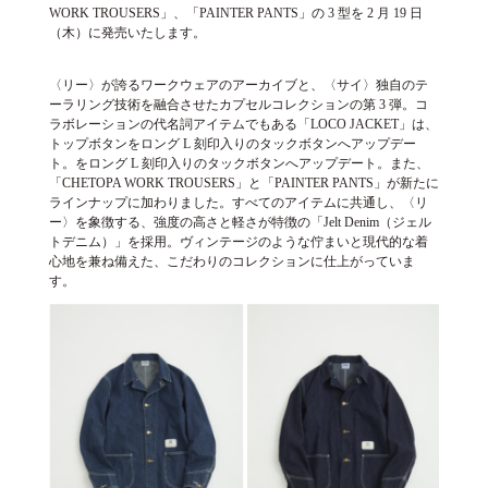
WORK TROUSERS」、「PAINTER PANTS」の 3 型を 2 月 19 日
（木）に発売いたします。
〈リー〉が誇るワークウェアのアーカイブと、〈サイ〉独自のテ
ーラリング技術を融合させたカプセルコレクションの第 3 弾。コ
ラボレーションの代名詞アイテムでもある「LOCO JACKET」は、
トップボタンをロング L 刻印入りのタックボタンへアップデー
ト。をロング L 刻印入りのタックボタンへアップデート。また、
「CHETOPA WORK TROUSERS」と「PAINTER PANTS」が新たに
ラインナップに加わりました。すべてのアイテムに共通し、〈リ
ー〉を象徴する、強度の高さと軽さが特徴の「Jelt Denim（ジェル
トデニム）」を採用。ヴィンテージのような佇まいと現代的な着
心地を兼ね備えた、こだわりのコレクションに仕上がっていま
す。