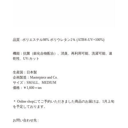
品質 : ポリエステル98% ポリウレタン2％ (ATB®-UV+100%)
機能：抗菌（銀化合物配合）、消臭、再利用可能、洗濯可能、速
乾性、UV-カット
生産国：日本製
企画製造：Masterpiece and Co.
サイズ：SMALL、MEDIUM
価格：￥1,600＋tax
＊ Online shopにてご予約いただきました商品のお届けは、1月上旬
を予定しております。
お問い合わせ先 :