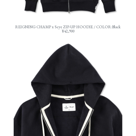
REIGNING CHAMP x Scye ZIP-UP HOODIE / COLOR:Black
¥42,900