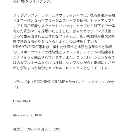
の計3型をラインナップ。
ジップアップフーディーとスウェットシャツは、後ろ身頃から袖
下まで一体となったフリーダムスリーブを採用。セットアップと
しても着用可能なスウェットパンツは、ヒップから股下まで一体
化した変形マチを採用いたしました。独自のカッティング技術に
よって生み出される立体的なフォルムと、広い可動域が最大の特
徴で快適な着心地をもたらします。今回使用している
HEAVYWEIGHT素材は、優れた快適性と比類なき耐久性が特徴
で、スポーツウェアの機能性とファッションアイテムの洗練され
たデザインが融合されています。また、コラボレーションならで
はのダブルネームタグにも注目。シンプルながらも細部にもこだ
わりが詰まった特別なカプセルコレクションとなっています。
ブランド名：REIGNING CHAMP x Scye (レイニングチャンプxサ
イ)
Color: Black
Men’s size: 36.38.40
発売日：2023年10月26日（木）