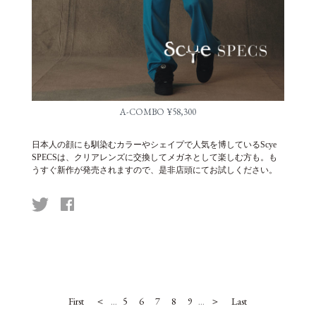
A-COMBO ¥58,300
日本人の顔にも馴染むカラーやシェイプで人気を博しているScye
SPECSは、クリアレンズに交換してメガネとして楽しむ方も。も
うすぐ新作が発売されますので、是非店頭にてお試しください。
First
＜
5
6
7
8
9
＞
Last
...
...