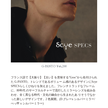
G-PANTO ¥46,200
フランス語で【大振り】【太い】を意味する”Gros”から名付けられ
た G-PANTO。トレンドであるボリュー ム感のあるデザインにScye
SPECSらしくひねりを加えました。フレンチトラッドなフレーム
に、80年代 のサーフカルチャーで流行したミラーレンズを組み合
わせ、全く異なる時代・文化の融合から生まれたあ りそうでなか
った新しいデザインです。2 色展開。(D.グレーx シルバーミラー/
べっ甲 x シルバーミラー)