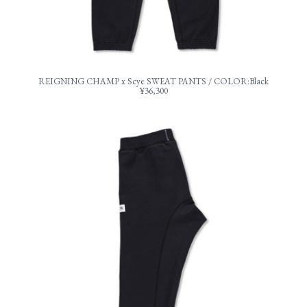
REIGNING CHAMP x Scye SWEAT PANTS / COLOR:Black
¥36,300