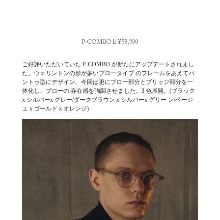
P-COMBO ll ¥53,900
ご好評いただいていた P-COMBO が新たにアップデートされまし
た。ウェリントンの形が多いブロータイプ のフレームをあえてパ
ントゥ型にデザイン。今回は更にブロー部分とブリッジ部分を一
体化し、ブローの 存在感を強調させました。3 色展開。(ブラック
x シルバーx グレー/ダークブラウン x シルバーx グリー ン/ベージ
ュ x ゴールド x オレンジ)