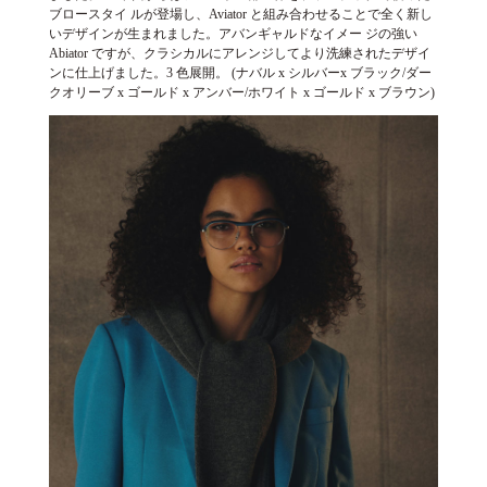
ブロースタイ ルが登場し、Aviator と組み合わせることで全く新し
いデザインが生まれました。アバンギャルドなイメー ジの強い
Abiator ですが、クラシカルにアレンジしてより洗練されたデザイ
ンに仕上げました。3 色展開。 (ナバル x シルバーx ブラック/ダー
クオリーブ x ゴールド x アンバー/ホワイト x ゴールド x ブラウン)