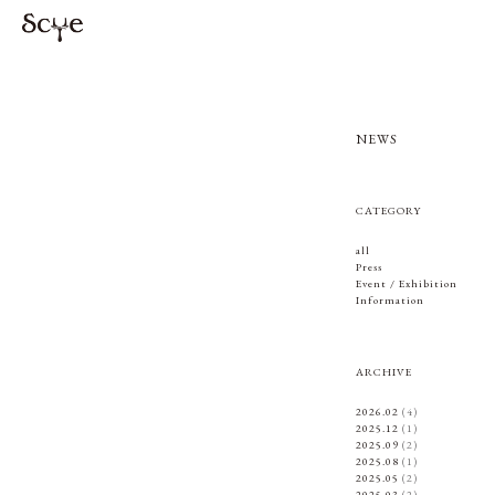
NEWS
CATEGORY
all
Press
Event / Exhibition
Information
ARCHIVE
2026.02
(4)
2025.12
(1)
2025.09
(2)
2025.08
(1)
2025.05
(2)
2025.03
(2)