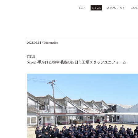
TOP
NEWS
ABOUT US
COL
2023.06.14
/
Information
TITLE
Scyeが手がけた御幸毛織の四日市工場スタッフユニフォーム