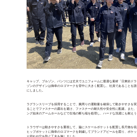
キャップ、ブルゾン、パンツには丈夫でユニフォームに最適な素材「日東紡ドラ
ゾンのデザインは御幸のロゴマークを背中に大きく配置し、社員であることを誰
にしました。
ラグランスリーブを採用することで、腕周りの運動量を確保して動きやすさを実
ることでファスナーの露出を避け、ファスナーの耐久性や安全性に配慮。また、
ング始末のアームホールなどで生地の断ち端を処理し、ハードな洗濯にも耐えう
トラウザーは動きやすさを重視して、脇にスケールポケットを配置し長尺物を収
ヒップポケットに御幸のロゴマークを刺繍してブランドアピールを図り、ポケッ
り切れや穴を防ぐ工夫を施しました。