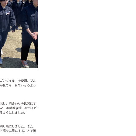
ゴンツイル」を使用。ブル
が見ても一目でわかるよう
現し、前合わせを比翼にす
¼“二本針巻き縫いやパイピ
るようにしました。
納可能にしました。また、
ト底を二重にすることで擦